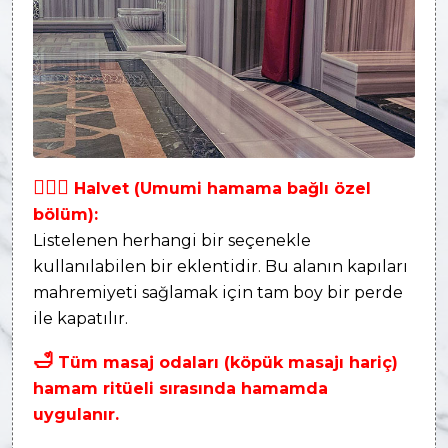
👩‍❤‍👨
Halvet (Umumi hamama bağlı özel
bölüm):
Listelenen herhangi bir seçenekle
kullanılabilen bir eklentidir. Bu alanın kapıları
mahremiyeti sağlamak için tam boy bir perde
ile kapatılır.
🛁
Tüm masaj odaları (köpük masajı hariç)
hamam ritüeli sırasında hamamda
uygulanır.