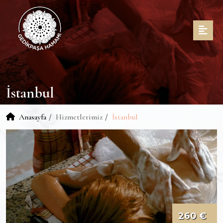
İstanbul
Anasayfa
Hizmetlerimiz
İstanbul
260 €