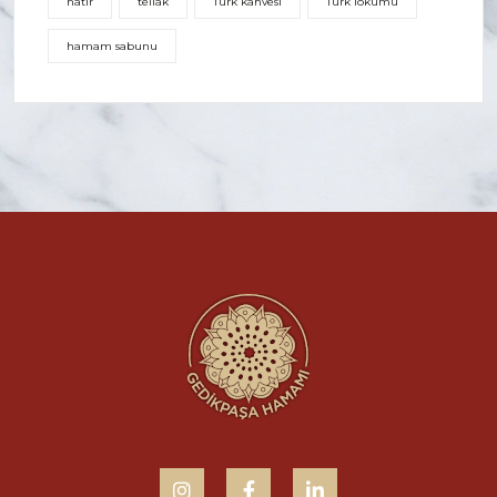
natır
tellak
Türk kahvesi
Türk lokumu
hamam sabunu