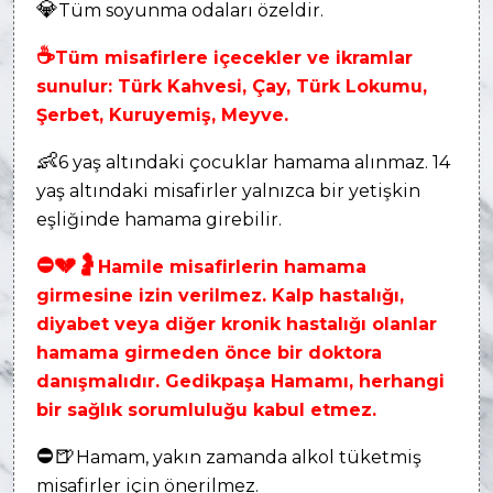
💎
Tüm soyunma odaları özeldir.
☕
Tüm misafirlere içecekler ve ikramlar
sunulur: Türk Kahvesi, Çay, Türk Lokumu,
Şerbet, Kuruyemiş, Meyve.
👶
6 yaş altındaki çocuklar hamama alınmaz. 14
yaş altındaki misafirler yalnızca bir yetişkin
eşliğinde hamama girebilir.
⛔
💔
🤰
Hamile misafirlerin hamama
girmesine izin verilmez. Kalp hastalığı,
diyabet veya diğer kronik hastalığı olanlar
hamama girmeden önce bir doktora
danışmalıdır. Gedikpaşa Hamamı, herhangi
bir sağlık sorumluluğu kabul etmez.
⛔
🍺
Hamam, yakın zamanda alkol tüketmiş
misafirler için önerilmez.