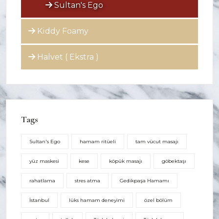
Sultan's Ego
Kiddy Foamy
Halvet ( Ekstra )
Tags
Sultan's Ego
hamam ritüeli
tam vücut masajı
yüz maskesi
kese
köpük masajı
göbektaşı
rahatlama
stres atma
Gedikpaşa Hamamı
İstanbul
lüks hamam deneyimi
özel bölüm