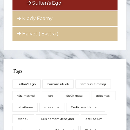
Sultan's Ego
Kiddy Foamy
Halvet ( Ekstra )
Tags
Sultan's Ego
hamam ritüeli
tam vücut masajı
yüz maskesi
kese
köpük masajı
göbektaşı
rahatlama
stres atma
Gedikpaşa Hamamı
İstanbul
lüks hamam deneyimi
özel bölüm