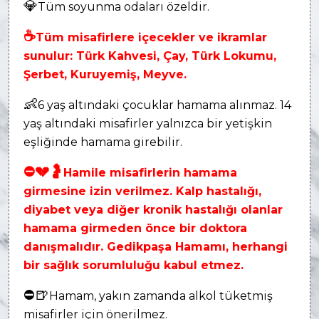
💎
Tüm soyunma odaları özeldir.
☕
Tüm misafirlere içecekler ve ikramlar
sunulur: Türk Kahvesi, Çay, Türk Lokumu,
Şerbet, Kuruyemiş, Meyve.
👶
6 yaş altındaki çocuklar hamama alınmaz. 14
yaş altındaki misafirler yalnızca bir yetişkin
eşliğinde hamama girebilir.
⛔
💔
🤰
Hamile misafirlerin hamama
girmesine izin verilmez. Kalp hastalığı,
diyabet veya diğer kronik hastalığı olanlar
hamama girmeden önce bir doktora
danışmalıdır. Gedikpaşa Hamamı, herhangi
bir sağlık sorumluluğu kabul etmez.
⛔
🍺
Hamam, yakın zamanda alkol tüketmiş
misafirler için önerilmez.