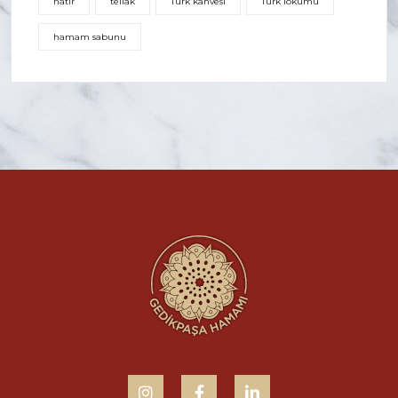
natır
tellak
Türk kahvesi
Türk lokumu
hamam sabunu