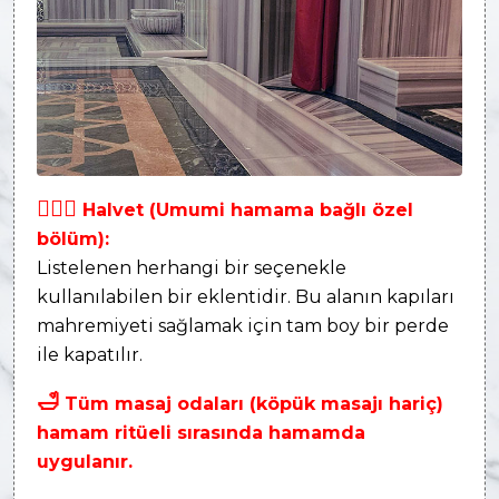
👩‍❤‍👨
Halvet (Umumi hamama bağlı özel
bölüm):
Listelenen herhangi bir seçenekle
kullanılabilen bir eklentidir. Bu alanın kapıları
mahremiyeti sağlamak için tam boy bir perde
ile kapatılır.
🛁
Tüm masaj odaları (köpük masajı hariç)
hamam ritüeli sırasında hamamda
uygulanır.