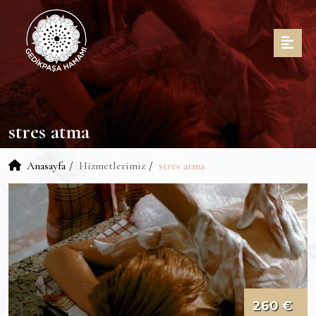
stres atma
Anasayfa
Hizmetlerimiz
stres atma
260 €