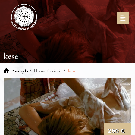
kese
Anasayfa
Hizmetlerimiz
kese
260 €