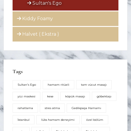
Sultan's Ego
Kiddy Foamy
Halvet ( Ekstra )
Tags
Sultan's Ego
hamam ritüeli
tam vücut masajı
yüz maskesi
kese
köpük masajı
göbektaşı
rahatlama
stres atma
Gedikpaşa Hamamı
İstanbul
lüks hamam deneyimi
özel bölüm