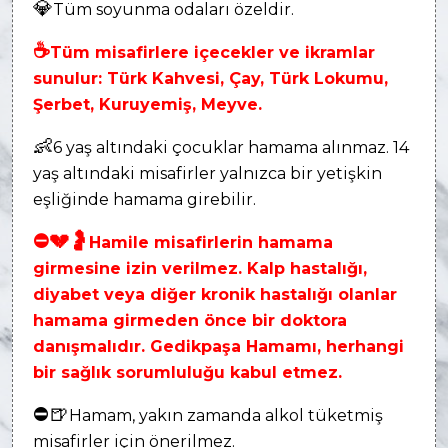
💎
Tüm soyunma odaları özeldir.
☕
Tüm misafirlere içecekler ve ikramlar
sunulur: Türk Kahvesi, Çay, Türk Lokumu,
Şerbet, Kuruyemiş, Meyve.
👶
6 yaş altındaki çocuklar hamama alınmaz. 14
yaş altındaki misafirler yalnızca bir yetişkin
eşliğinde hamama girebilir.
⛔
💔
🤰
Hamile misafirlerin hamama
girmesine izin verilmez. Kalp hastalığı,
diyabet veya diğer kronik hastalığı olanlar
hamama girmeden önce bir doktora
danışmalıdır. Gedikpaşa Hamamı, herhangi
bir sağlık sorumluluğu kabul etmez.
⛔
🍺
Hamam, yakın zamanda alkol tüketmiş
misafirler için önerilmez.