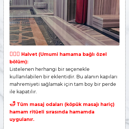
👩‍❤‍👨
Halvet (Umumi hamama bağlı özel
bölüm):
Listelenen herhangi bir seçenekle
kullanılabilen bir eklentidir. Bu alanın kapıları
mahremiyeti sağlamak için tam boy bir perde
ile kapatılır.
🛁
Tüm masaj odaları (köpük masajı hariç)
hamam ritüeli sırasında hamamda
uygulanır.