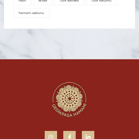
natır
tellak
Türk kahvesi
Türk lokumu
hamam sabunu