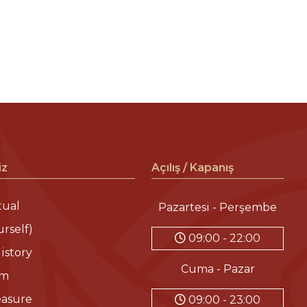
iz
Açılış / Kapanış
ual
Pazartesi - Perşembe
urself)
09:00 - 22:00
istory
Cuma - Pazar
am
easure
09:00 - 23:00