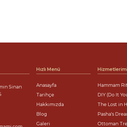
Hızlı Menü
Hizmetlerim
Anasayfa
Hammam Rit
min Sinan
6
Tarihçe
DIY (Do It Yo
Hakkımızda
The Lost in H
Blog
Pasha's Dre
Galeri
Ottoman Tr
mami.com