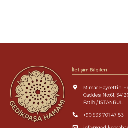
İletişim Bilgileri
Mimar Hayrettin, E
Caddesi No:61, 3412
Fatih / İSTANBUL
+90 533 701 47 83
info@gedikpasaha