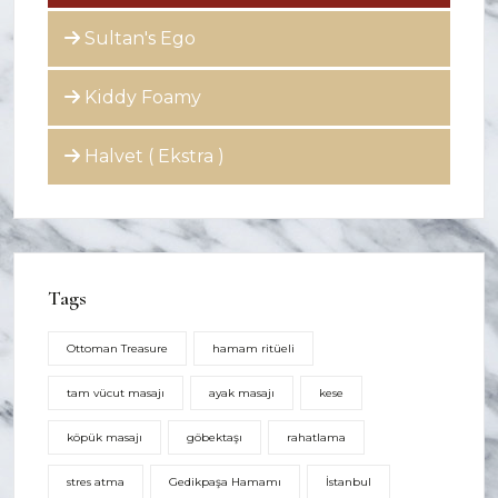
Sultan's Ego
Kiddy Foamy
Halvet ( Ekstra )
Tags
Ottoman Treasure
hamam ritüeli
tam vücut masajı
ayak masajı
kese
köpük masajı
göbektaşı
rahatlama
stres atma
Gedikpaşa Hamamı
İstanbul