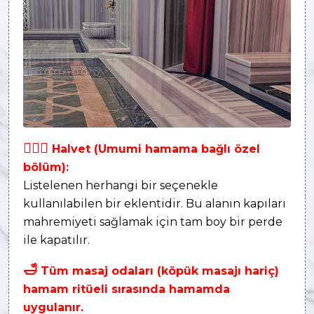
👩‍❤‍👨
Halvet (Umumi hamama bağlı özel
bölüm):
Listelenen herhangi bir seçenekle
kullanılabilen bir eklentidir. Bu alanın kapıları
mahremiyeti sağlamak için tam boy bir perde
ile kapatılır.
🛁
Tüm masaj odaları (köpük masajı hariç)
hamam ritüeli sırasında hamamda
uygulanır.