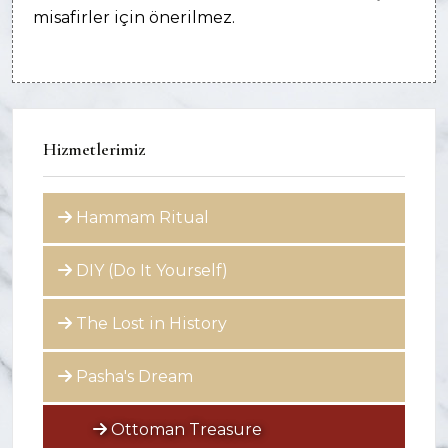
misafirler için önerilmez.
Hizmetlerimiz
Hammam Ritual
DIY (Do It Yourself)
The Lost in History
Pasha's Dream
Ottoman Treasure