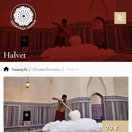
Halvet
Anasayfa
Hizmetlerimiz
Halvet
70 €