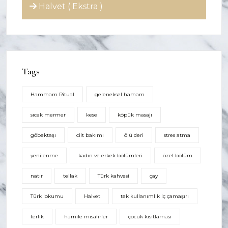
Halvet ( Ekstra )
Tags
Hammam Ritual
geleneksel hamam
sıcak mermer
kese
köpük masajı
göbektaşı
cilt bakımı
ölü deri
stres atma
yenilenme
kadın ve erkek bölümleri
özel bölüm
natır
tellak
Türk kahvesi
çay
Türk lokumu
Halvet
tek kullanımlık iç çamaşırı
terlik
hamile misafirler
çocuk kısıtlaması