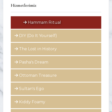
Hizmetlerimiz
Hammam Ritual
DIY (Do It Yourself)
The Lost in History
Pasha's Dream
Ottoman Treasure
Sultan's Ego
Kiddy Foamy